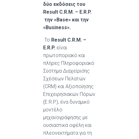
δύο εκδόσεις του
Result
C
.
R
.
M
. –
E
.
R
.
P
.
την «
Base
» και την
«
Business
»
.
Το
Result C.R.M.
–
E
.
R
.
P
.
είναι
πρωτοποριακό και
πλήρες Πληροφοριακό
Σύστημα Διαχείρισης
Σχέσεων Πελατών
(CRM) και Αξιοποίησης
Επιχειρησιακών Πόρων
(E.R.P.), ένα δυναμικό
μοντέλο
μηχανογράφησης με
ουσιαστικά οφέλη και
πλεονεκτήματα για τη