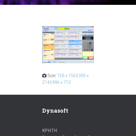
Size:
150 × 150
|
300 ×
214
|
996 × 712
Dynasoft
ΚΡΗΤΗ