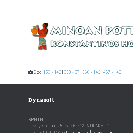
Size:
150 × 142
|
300 × 87
|
360 × 142
|
487 × 142
Dynasoft
ΚΡΗΤΗ
Γεωργίου Παπανδρέου 5, 71306 ΗΡΑΚΛΕΙΟ
Τηλ.:2810 200 646 -
Email: info[at]dynasoft.gr