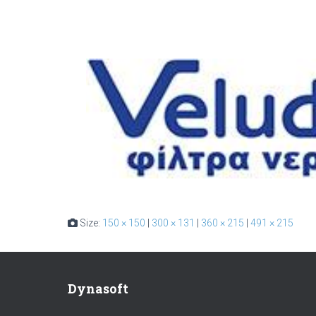
Size:
150 × 150
|
300 × 131
|
360 × 215
|
491 × 215
Dynasoft