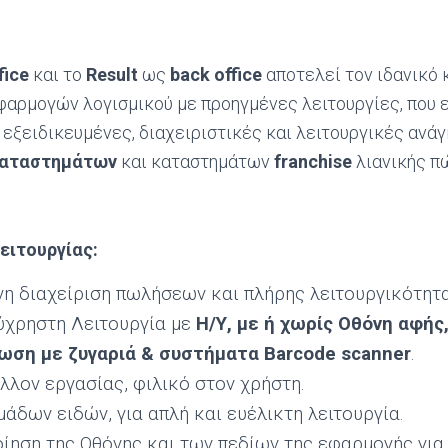
fice
και το
Result
ως
back
office
αποτελεί τoν ιδανικό 
φαρμογών λογισμικού με προηγμένες λειτουργίες, που 
 εξειδικευμένες, διαχειριστικές και λειτουργικές ανά
καταστημάτων
και καταστημάτων
franchise
λιανικής π
ειτουργίας:
η διαχείριση πωλήσεων και πλήρης λειτουργικότητ
ύχρηστη Λειτουργία με
Η/Υ, με ή χωρίς Οθόνη αφής
ωση με ζυγαριά & συστήματα
Barcode
scanner
.
λλον εργασίας, φιλικό στον χρήστη.
μάδων ειδών, για απλή και ευέλικτη λειτουργία.
ηση της Οθόνης και των πεδίων της εφαρμογής γι