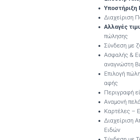
Υποστήριξη
Διαχείριση 
Αλλαγές τιμ
πώλησης
Σύνδεση με ζ
Ασφαλής & Εύ
αναγνώστη B
Επιλογή πώλη
αφής
Περιγραφή εί
Αναμονή πελά
Καρτέλες – Ε
Διαχείριση Α
Ειδών
Σύνδεση με 