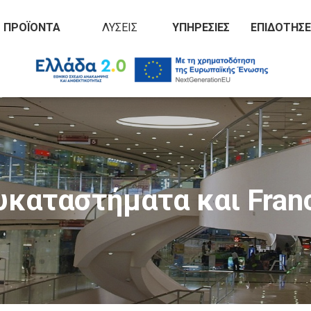
ΠΡΟΪΌΝΤΑ
ΛΎΣΕΙΣ
ΥΠΗΡΕΣΊΕΣ
ΕΠΙΔΟΤΉΣΕ
καταστήματα και Fran