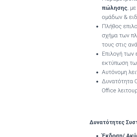
πώλησης
, μ
ομάδων & ει
Πλήθος επιλο
σχήμα των πλ
τους στις αν
Επιλογή των 
εκτύπωση των
Αυτόνομη λει
Δυνατότητα O
Office λειτου
Δυνατότητες Συσ
Έκδοση/ Ακύ