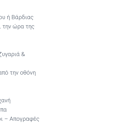
ου ή Βάρδιας
 την ώρα της
ζυγαριά &
από την οθόνη
χανή
ιπα
οι – Απογραφές