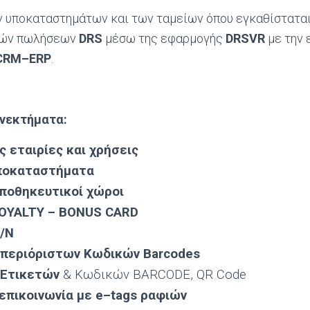
ων υποκαταστημάτων και των ταμείων όπου εγκαθίστατα
ικών πωλήσεων
DRS
μέσω της εφαρμογής
DRSVR
με την 
CRM
–
ERP
.
ονεκτήματα:
 εταιρίες και χρήσεις
ποκαταστήματα
ποθηκευτικοί χώροι
LOYALTY –
BONUS
CARD
/
N
Απεριόριστων Κωδικών
Barcodes
 Ετικετών
& Κωδικών BARCODE, QR Code
 επικοινωνία με
e
–
tags
ραφιών