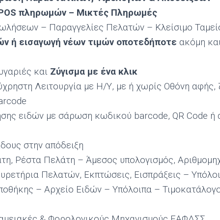
POS
πληρωμών – Μικτές Πληρωμές
Πωλήσεων – Παραγγελίες Πελατών – Κλείσιμο Ταμεί
ών
ή εισαγωγή νέων τιμών οποτεδήποτε
ακόμη και
υγαριές και
Ζύγισμα με ένα κλικ
χρηστη Λειτουργία με Η/Υ, με ή χωρίς Οθόνη αφής, 
arcode
σης ειδών με σάρωση κωδικού barcode, QR Code ή 
δους στην απόδειξη
τη, Ρέστα Πελάτη – Άμεσος υπολογισμός, Αριθμομη
υρετήρια Πελατών, Εκπτώσεις, Εισπράξεις – Υπόλο
ποθήκης – Αρχείο Ειδών – Υπόλοιπα – Τιμοκατάλογ
Ταμειακές & Φορολογικούς Μηχανισμούς ΕΑΦΔΣΣ