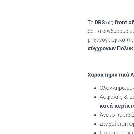
Το
DRS
ως
front
of
άρτια συνδυασμό ε
μηχανογραφικά τις
σύγχρονων Πολυ
Χαρακτηριστικά Λ
Ολοκληρωμέν
Ασφαλής & Ε
κατά περίπτ
Άνετο περιβά
Διαχείριση Ο
Παραμετροποί