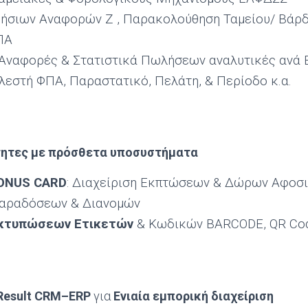
ήσιων Αναφορών Ζ , Παρακολούθηση Ταμείου/ Βάρδ
ΠΑ
Αναφορές & Στατιστικά Πωλήσεων αναλυτικές ανά Ε
λεστή ΦΠΑ, Παραστατικό, Πελάτη, & Περίοδο κ.α.
τητες με πρόσθετα υποσυστήματα
ONUS
CARD
: Διαχείριση Εκπτώσεων & Δώρων Αφοσ
Παραδόσεων & Διανομών
κτυπώσεων Ετικετών
& Κωδικών BARCODE, QR Co
Result
CRM
–
ERP
για
Ενιαία εμπορική διαχείριση