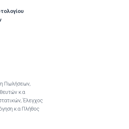
ρτολογίου
ν
ση Πωλήσεων,
θευτών κ.α
στατικών, Έλεγχος
όγηση κ.α Πλήθος