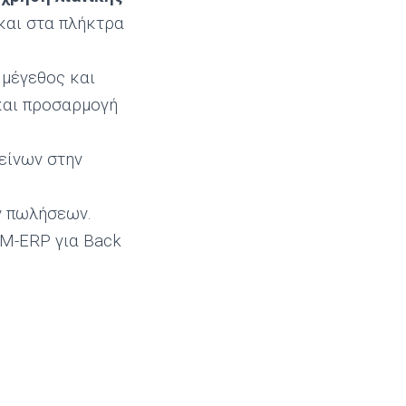
 και στα πλήκτρα
 μέγεθος και
και προσαρμογή
είνων στην
ών πωλήσεων.
RM-ERP για Back