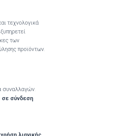
και τεχνολογικά
εξυπηρετεί
γκες των
ώλησης προϊόντων.
α συναλλαγών.
, σε σύνδεση
α
χρήση λιανικής