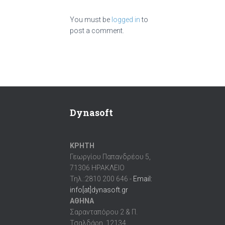
You must be
logged in
to
post a comment.
Dynasoft
ΚΡΗΤΗ
Γεωργίου Παπανδρέου 5,
71306 ΗΡΑΚΛΕΙΟ
Τηλ.:2810 200 646 -
Email:
info[at]dynasoft.gr
ΑΘΗΝΑ
Σαρανταπόρου 2 & Π.
Τσαλδάρη, 12134