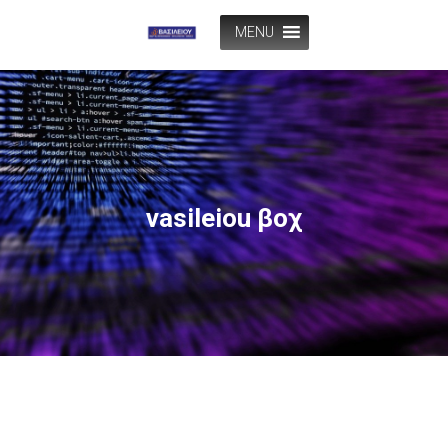
MENU
vasileiou βοχ