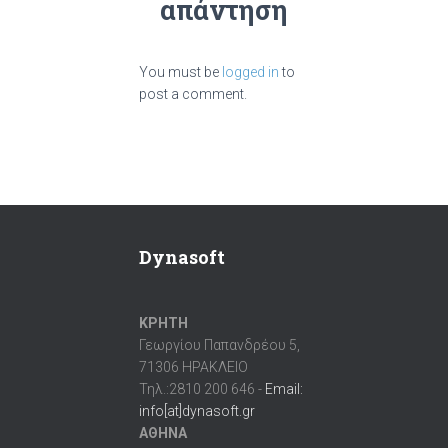
απάντηση
You must be
logged in
to
post a comment.
Dynasoft
ΚΡΗΤΗ
Γεωργίου Παπανδρέου 5,
71306 ΗΡΑΚΛΕΙΟ
Τηλ.:2810 200 646 -
Email:
info[at]dynasoft.gr
ΑΘΗΝΑ