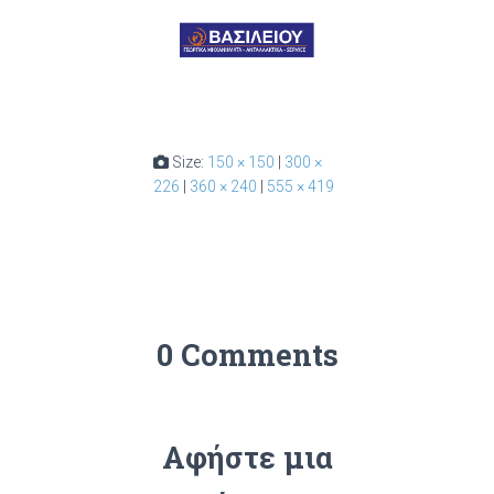
Size:
150 × 150
|
300 ×
226
|
360 × 240
|
555 × 419
0 Comments
Αφήστε μια