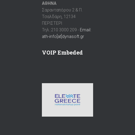
ΑΘΗΝΑ
Σαρανταπόρου 2 & Π.
Τσαλδάρη, 12134
ΠΕΡΙΣΤΕΡΙ
Τηλ.:210 3000 209 -
Email:
ath-info[at]dynasoft.gr
VOIP Embeded