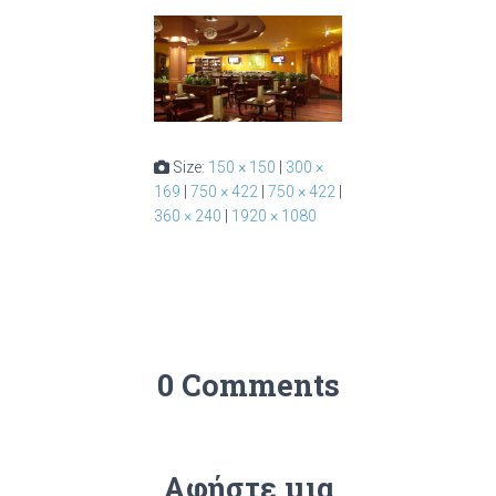
Size:
150 × 150
|
300 ×
169
|
750 × 422
|
750 × 422
|
360 × 240
|
1920 × 1080
0 Comments
Αφήστε μια