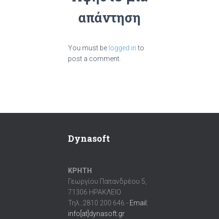
απάντηση
You must be
logged in
to
post a comment.
Dynasoft
ΚΡΗΤΗ
Γεωργίου Παπανδρέου 5,
71306 ΗΡΑΚΛΕΙΟ
Τηλ.:2810 200 646 -
Email:
info[at]dynasoft.gr