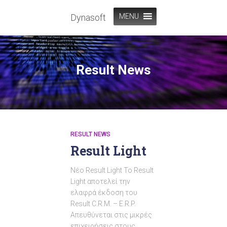
Dynasoft
MENU
Result News
RESULT NEWS
Result Light
Νέο Result Light Το Result
Light αποτελεί την
ελαφρά έκδοση του
Result C.R.M. – E.R.P.
Απευθύνεται στις μικρές
επιχειρήσεις στους