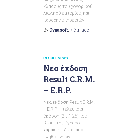
κλάδους του χονδρικού –
λιανικού εμπορίου, και
παροχής υπηρεσιών.
By
Dynasoft
,
7 έτη
ago
RESULT NEWS
Νέα έκδοση
Result C.R.M.
– E.R.P.
Νέα έκδοση Result C.R.M.
– E.R.P. Η τελευταία
έκδοση (2.0.1.25) του
Result της Dynasoft
χαρακτηρίζεται από
πλήθος νέων