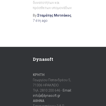
δυνατοτήτων και
πρόσθετων υπομονάδων.
By
Σταμάτης Μοτσάκος
,
7 έτη
ago
Dynasoft
ΚΡΗΤΗ
Γεωργίου Παπανδρέου 5,
71306 ΗΡΑΚΛΕΙΟ
Τηλ.:2810 200 646 -
Email:
info[at]dynasoft.gr
ΑΘΗΝΑ